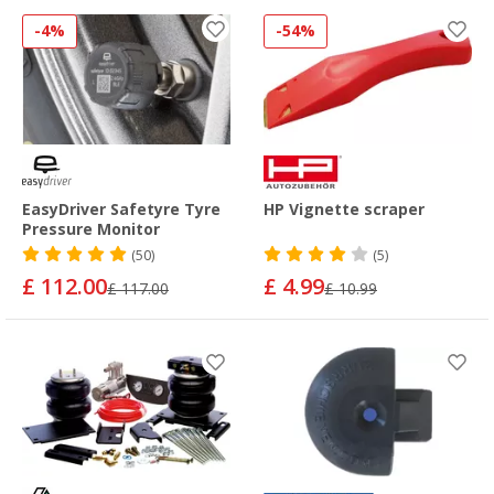
-4%
-54%
EasyDriver Safetyre Tyre
HP Vignette scraper
Pressure Monitor
(50)
(5)
£ 112.00
£ 4.99
£ 117.00
£ 10.99