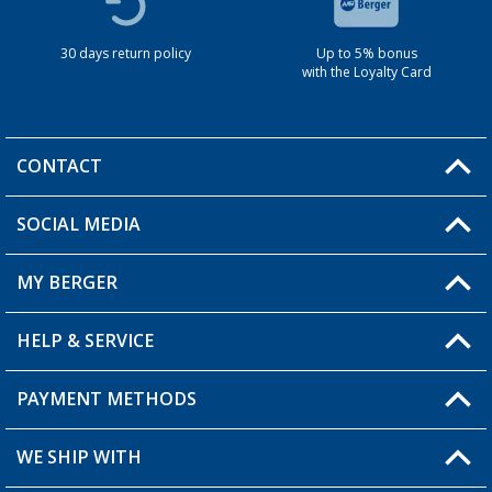
30 days return policy
Up to 5% bonus
with the Loyalty Card
CONTACT
SOCIAL MEDIA
You have a question?
MY BERGER
HELP & SERVICE
My Account
My Wishlist
PAYMENT METHODS
FAQ & Contact
Become a retailer
Shipping information
WE SHIP WITH