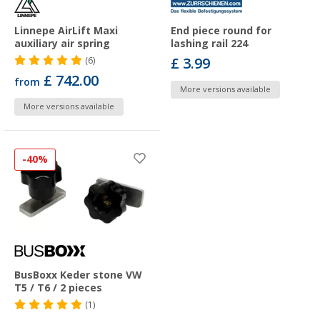
Linnepe AirLift Maxi
End piece round for
auxiliary air spring
lashing rail 224
£ 3.99
(6)
£ 742.00
from
More versions available
More versions available
-40%
BusBoxx Keder stone VW
T5 / T6 / 2 pieces
(1)