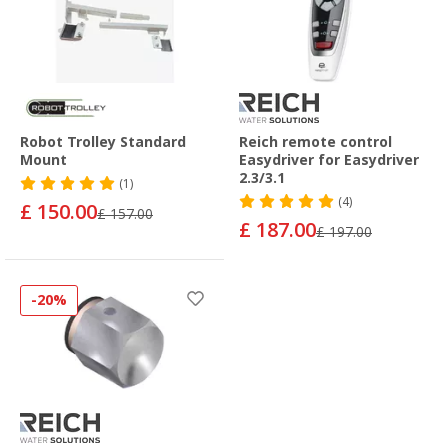
Robot Trolley Standard
Reich remote control
Mount
Easydriver for Easydriver
2.3/3.1
(1)
(4)
£ 150.00
£ 157.00
£ 187.00
£ 197.00
-20%