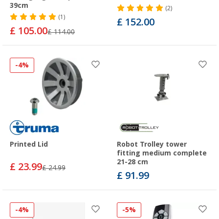
39cm
(2)
(1)
£ 152.00
£ 105.00
£ 114.00
-4%
Printed Lid
Robot Trolley tower
fitting medium complete
21-28 cm
£ 23.99
£ 24.99
£ 91.99
-4%
-5%