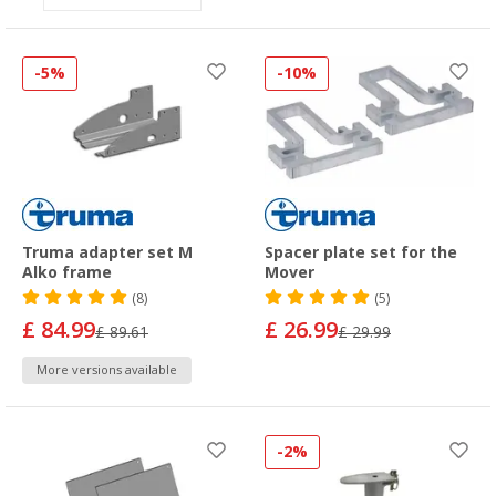
-5%
-10%
Truma adapter set M
Spacer plate set for the
Alko frame
Mover
(8)
(5)
£ 84.99
£ 26.99
£ 89.61
£ 29.99
More versions available
-2%